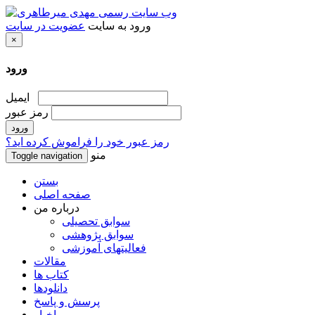
ورود به سایت
عضویت در سایت
×
ورود
ایمیل
رمز عبور
رمز عبور خود را فراموش کرده اید؟
منو
Toggle navigation
بستن
صفحه اصلی
درباره من
سوابق تحصیلی
سوابق پژوهشی
فعالیتهای آموزشی
مقالات
کتاب ها
دانلودها
پرسش و پاسخ
اخبار