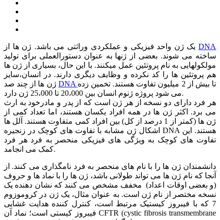
DNA
یک ژن واحد فیزیکی و عملکردی وراثتی می باشد. ژن ها از
ساخته می شوند. بعضی از ژنها به عنوان دستورالعملی برای تولید
مولکولهایی به نام پروتئین عمل میکنند. با این حال، بسیاری از ژن ها
هم پروتئین ها را کد نکرده و وظایف دیگری دارند. در انسان،سایز
تا بیش از 2 میلیون تفاوت هستند. تخمین زده
DNA
ژن ها از چند صد
می شود پروژه ژنوم انسان بین 20،000 تا 25،000 ژن دارد.
هر فرد دارای دو نسخه از هر ژن است که از پدر و مادرخود به ارث
می برد. اکثر ژن ها در همه افراد یکسان هستند، اما تعداد کمی از
ژن ها (کمتر از 1 درصد از کل) بین افراد کمی متفاوت هستند. آلل ها
اشکال ژن مشابه با تفاوت های کوچک در زنجیره DNA هستند. این
تفاوت های کوچک به ویژگی های فیزیکی منحصر به فرد هر فرد
کمک می انجامد.
دانشمندان ژن ها را با نام های منحصر به فرد نامگذاری می کنند. از
آنجا که نام ژن ها می تواند طولانی باشد، ژن ها را با نماد ها و حروف
(و بعضی اوقات اعداد) مخفف مشخص می کنند که نشان دهنده یک
نسخه مختصر از نام ژن است. به عنوان مثال، یک ژن در کروموزوم
7 که با فیبروز کیستیک مرتبط است، کنترل کننده هدایت غشایی
فیبروز کیستی است؛ نماد آن CFTR (cystic fibrosis transmembrane