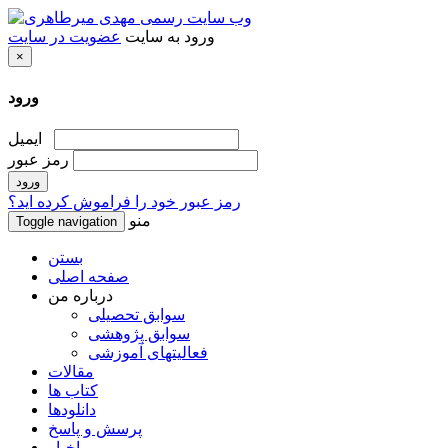
ورود به سایت
عضویت در سایت
×
ورود
ایمیل
رمز عبور
رمز عبور خود را فراموش کرده اید؟
منو
Toggle navigation
بستن
صفحه اصلی
درباره من
سوابق تحصیلی
سوابق پژوهشی
فعالیتهای آموزشی
مقالات
کتاب ها
دانلودها
پرسش و پاسخ
اخبار