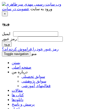
ورود به سایت
عضویت در سایت
×
ورود
ایمیل
رمز عبور
رمز عبور خود را فراموش کرده اید؟
منو
Toggle navigation
بستن
صفحه اصلی
درباره من
سوابق تحصیلی
سوابق پژوهشی
فعالیتهای آموزشی
مقالات
کتاب ها
دانلودها
پرسش و پاسخ
اخبار