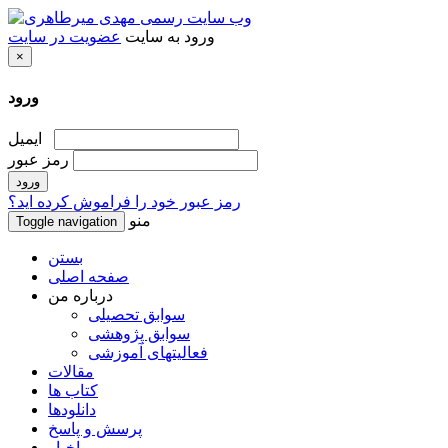
ورود به سایت
عضویت در سایت
×
ورود
ایمیل
رمز عبور
رمز عبور خود را فراموش کرده اید؟
منو
Toggle navigation
بستن
صفحه اصلی
درباره من
سوابق تحصیلی
سوابق پژوهشی
فعالیتهای آموزشی
مقالات
کتاب ها
دانلودها
پرسش و پاسخ
اخبار