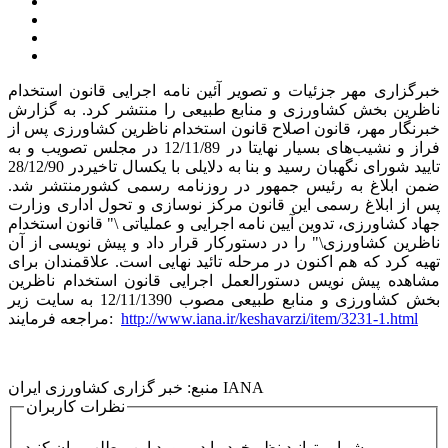
خبرگزاری مهر جزئیات و تصویر آئین نامه اجرایی قانون استخدام
ناظرین بخش کشاورزی و منابع طبیعی را منتشر کرد. به گزارش
خبرنگار مهر، قانون اصلاح قانون استخدام ناظرین کشاورزی پس از
فراز و نشیب‌های بسیار نهایتا در 12/11/89 در مجلس تصویب و به
تایید شورای نگهبان رسید و بنا به دلایلی با یکسال تاخیردر 28/12/90
ضمن ابلاغ به رئیس جمهور در روزنامه رسمی کشورمنتشر شد.
پس از ابلاغ رسمی این قانون مرکز نوسازی و تحول اداری وزارت
جهاد کشاورزی، تدوین آیین نامه اجرایی و عملیاتی \" قانون استخدام
ناظرین کشاورزی\" را در دستورکار قرار داد و پیش نویسی از آن
تهیه کرد که هم اکنون در مرحله تائید نهایی است. علاقمندان برای
مشاهده پیش نویس دستورالعمل اجرایی قانون استخدام ناظرین
بخش کشاورزی و منابع طبیعی مصوب 12/11/1390 به سایت زیر
http://www.iana.ir/keshavarzi/item/3231-1.html
مراجعه فرمایند:
خبر گزاری کشاورزی ایران IANA
منبع:
نظرات کاربران
شما میتوانید نظر خود را در مورد این مطلب بیان کنید.