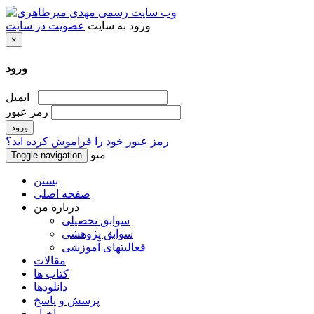
ورود به سایت
عضویت در سایت
×
ورود
ایمیل
رمز عبور
رمز عبور خود را فراموش کرده اید؟
منو
Toggle navigation
بستن
صفحه اصلی
درباره من
سوابق تحصیلی
سوابق پژوهشی
فعالیتهای آموزشی
مقالات
کتاب ها
دانلودها
پرسش و پاسخ
اخبار