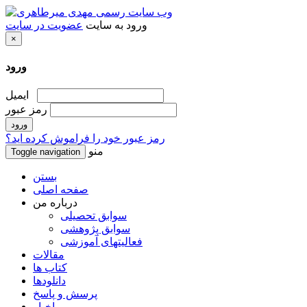
ورود به سایت
عضویت در سایت
×
ورود
ایمیل
رمز عبور
رمز عبور خود را فراموش کرده اید؟
منو
Toggle navigation
بستن
صفحه اصلی
درباره من
سوابق تحصیلی
سوابق پژوهشی
فعالیتهای آموزشی
مقالات
کتاب ها
دانلودها
پرسش و پاسخ
اخبار